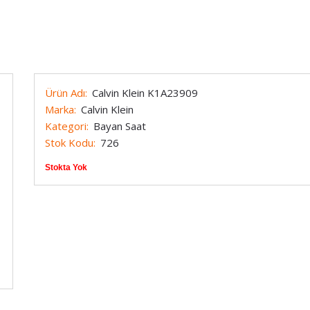
Marc Eckö
Techno Marine
Armani
Maurice Lacroix
Timberland
Michael Kors
Tissot
Ürün Adı:
Calvin Klein K1A23909
Momentus
Tommy Hilfiger
Marka:
Calvin Klein
Kategori:
Bayan Saat
Nacar
Toy Watch
Stok Kodu:
726
e Constant
Nautica
Versace
Stokta Yok
Nixon
Welder
OffShore
Zippo