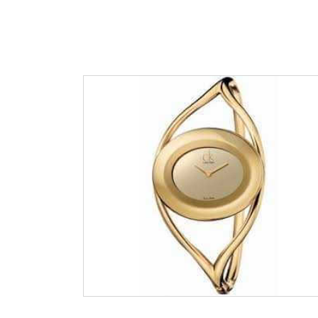
Edox
Emporio 
Escape
Esprit
Flik Flak
Frederiqu
Gucci
Guess