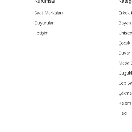
Kurumsal
Katego
Saat Markaları
Erkek 
Duyurular
Bayan 
İletişim
Unisex
Çocuk 
Duvar 
Masa S
Gugukl
Cep Sa
Çakma
Kalem
Takı