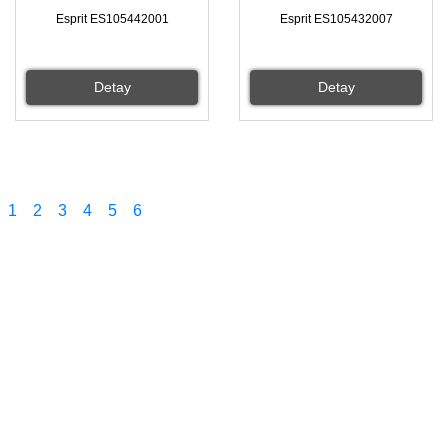
Esprit ES105442001
Esprit ES105432007
Detay
Detay
1
2
3
4
5
6