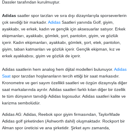
Dassler tarafından kurulmuştur.
Adidas
saatler spor tarzları ve sıra dışı dizaynlarıyla sporseverlerin
çok sevdiği bir markadır.
Adidas
Saatleri yanında Golf, giyim,
ayakkabı, ve erkek, kadın ve gençlik için aksesuarlar satıyor. Erkek
ekipmanları, ayakkabı, gömlek, şort, pantolon, giyim, ve gözlük
içerir. Kadın ekipmanları, ayakkabı, gömlek, şort, etek, pantolon,
giyim, taban katmanları ve gözlük içerir. Gençlik ekipman, kız ve
erkek ayakkabısı, giyim ve gözlük de içerir.
Adidas saatlerin hem analog hem dijital modelleri bulunuyor.
Adidas
Saat
spor tarzdan hoşlananların tercih ettiği bir saat markasıdır.
Kronometre ve geri sayım özellikli saatleri ve özgün dizaynıyla diğer
saat markalarında ayrılır. Adidas saatleri farklı kılan diğer bir özellik
te tüm dünyanın tanıdığı Adidas logosudur. Adidas saatleri kalite ve
karizma sembolüdür.
Adidas AG: Adidas, Reebok spor giyim firmasından, TaylorMade
Adidas golf şirketinden (Ashworth dahil) oluşmaktadır. Rockport bir
Alman spor üreticisi ve ana şirketidir. Şirket aynı zamanda,