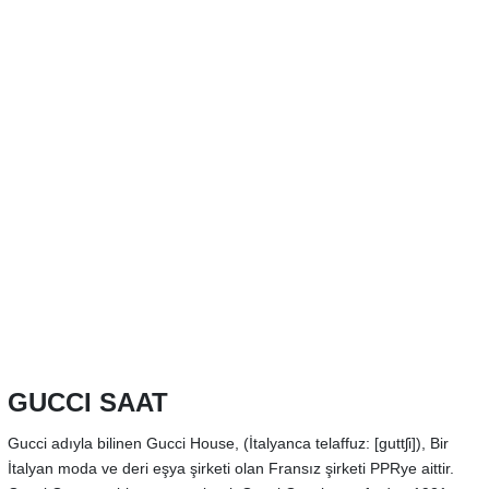
GUCCI SAAT
Gucci adıyla bilinen Gucci House, (İtalyanca telaffuz: [ɡuttʃi]), Bir
İtalyan moda ve deri eşya şirketi olan Fransız şirketi PPRye aittir.