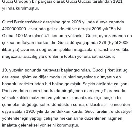
Gucci Gruopun bir parçası olarak Gucci Guccio tarafından 1921
yılında kurulmuştur.
Gucci BusinessWeek dergisine göre 2008 yılında dünya çapında
4200000000  civarında gelir elde etti ve dergisi 2009 yılı "En İyi
Global 100 Markaları" 41. konuma yükseldi. Gucci, aynı zamanda en
çok satan İtalyan markasıdır. Gucci dünya çapında 278 (Eylül 2009
itibarıyla) civarında doğrudan işletilen mağazaları, franchise ve lüks
mağazalar aracılığıyla ürünlerini toptan yollarla satmaktadır.
19. yüzyılın sonunda mütevazı başlangıcından, Gucci şirket üst uç
deri eşya, giyim ve diğer moda ürünleri sayesinde dünyanın en
başarılı üreticilerinden biri haline gelmiştir. Seçkin otellerde çalışan
Paris ve daha sonra Londra'da bir göçmen olan genç Floransada,
yüksek kaliteli malzeme ve yetenekli zanaatkarlar için seçkin bir
şehir olan doğduğu şehre döndükten sonra, o klasik stili ile ince deri
eşya satılan 1920 yılında bir dükkan kurdu. Gucci üretim, endüstriyel
yöntemler için yaptığı çalışma mekanlarına düzenlenen rağmen,
imalatta geleneksel yönlerini korumuştur.