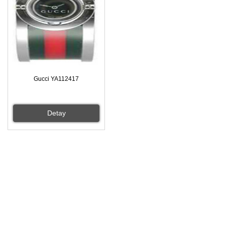
Gucci YA112417
Detay