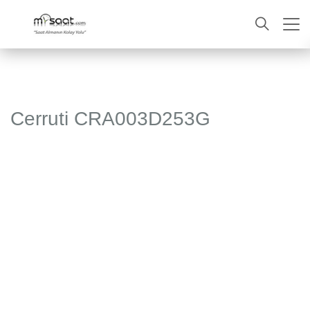
ARA
Cerruti CRA003D253G