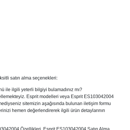
sitli satın alma seçenekleri:
ile ilgili yeterli bilgiyi bulamadınız mı?
cellemekteyiz. Esprit modelleri veya Esprit ES103042004
nemediyseniz sitemizin aşağısında bulunan iletişim formu
erinizi hemen değerlendirerek ilgili ürün detaylarının
103042004 Özellikleri, Esprit ES103042004 Satın Alma