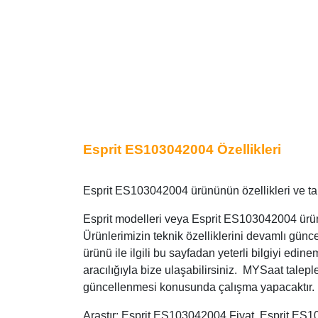
Esprit ES103042004 Özellikleri
Esprit ES103042004 ürününün özellikleri ve tak
Esprit modelleri veya Esprit ES103042004 ürünü 
Ürünlerimizin teknik özelliklerini devamlı gün
ürünü ile ilgili bu sayfadan yeterli bilgiyi edi
aracılığıyla bize ulaşabilirsiniz. MYSaat talepl
güncellenmesi konusunda çalışma yapacaktır.
Araştır: Esprit ES103042004 Fiyat, Esprit ES