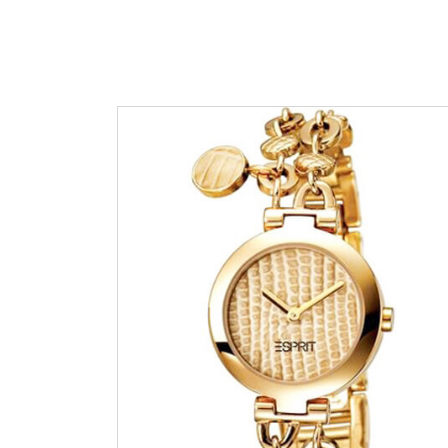
Edox
Emporio 
Escape
Esprit
Flik Flak
Frederiqu
Gucci
Guess