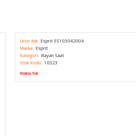
Marc Eckö
Techno Marine
Armani
Maurice Lacroix
Timberland
Michael Kors
Tissot
Ürün Adı:
Esprit ES103042004
Momentus
Tommy Hilfiger
Marka:
Esprit
Kategori:
Bayan Saat
Nacar
Toy Watch
Stok Kodu:
10323
e Constant
Nautica
Versace
Stokta Yok
Nixon
Welder
OffShore
Zippo