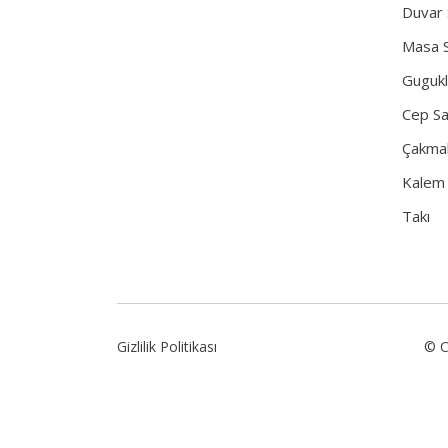
Duvar 
Masa S
Gugukl
Cep Sa
Çakma
Kalem
Takı
© C
Gizlilik Politikası