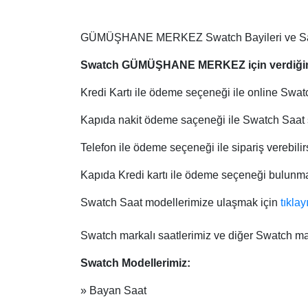
Edox
GÜMÜŞHANE MERKEZ Swatch Bayileri ve Satış 
Emporio 
Swatch GÜMÜŞHANE MERKEZ
için verdiği
Escape
Kredi Kartı ile ödeme seçeneği ile online Swatch
Esprit
Kapıda nakit ödeme saçeneği ile Swatch Saat si
Flik Flak
Telefon ile ödeme seçeneği ile sipariş verebilir
Frederiqu
Kapıda Kredi kartı ile ödeme seçeneği bulunm
Gucci
Swatch Saat modellerimize ulaşmak için
tıklay
Guess
Swatch markalı saatlerimiz ve diğer Swatch marka
Swatch Modellerimiz:
» Bayan Saat