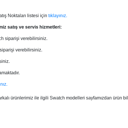
Marc Eckö
Techno Marine
Noktaları listesi için
tıklayınız.
Armani
Maurice Lacroix
Timberland
miz satış ve servis hizmetleri:
Michael Kors
Tissot
 siparişi verebilirsiniz.
Momentus
Tommy Hilfiger
parişi verebilirsiniz.
Nacar
Toy Watch
siniz.
e Constant
Nautica
Versace
amaktadır.
Nixon
Welder
ınız.
OffShore
Zippo
lı ürünlerimiz ile ilgili Swatch modelleri sayfamızdan ürün bilgile