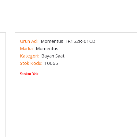
Marc Eckö
Techno Marine
Armani
Maurice Lacroix
Timberland
Michael Kors
Tissot
Ürün Adı:
Momentus TR152R-01CD
Momentus
Tommy Hilfiger
Marka:
Momentus
Kategori:
Bayan Saat
Nacar
Toy Watch
Stok Kodu:
10665
e Constant
Nautica
Versace
Stokta Yok
Nixon
Welder
OffShore
Zippo