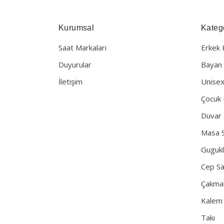
Kurumsal
Katego
Saat Markaları
Erkek 
Duyurular
Bayan 
İletişim
Unisex
Çocuk 
Duvar 
Masa S
Gugukl
Cep Sa
Çakma
Kalem
Takı