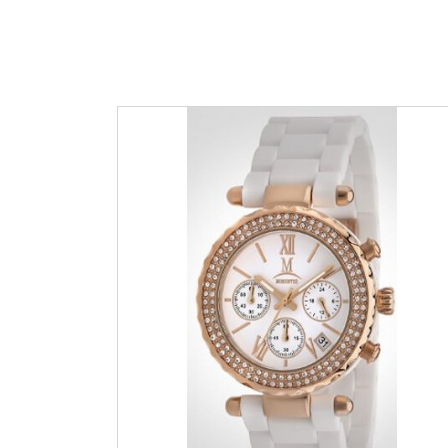
Edox
Emporio 
Escape
Esprit
Flik Flak
Frederiqu
Gucci
Guess