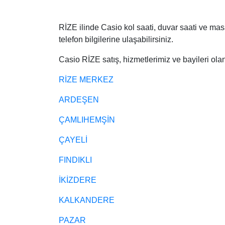
Edox
RİZE ilinde Casio kol saati, duvar saati ve masa
Emporio 
telefon bilgilerine ulaşabilirsiniz.
Escape
Casio RİZE satış, hizmetlerimiz ve bayileri olan 
Esprit
RİZE MERKEZ
Flik Flak
ARDEŞEN
Frederiqu
ÇAMLIHEMŞİN
Gucci
ÇAYELİ
Guess
FINDIKLI
İKİZDERE
KALKANDERE
PAZAR