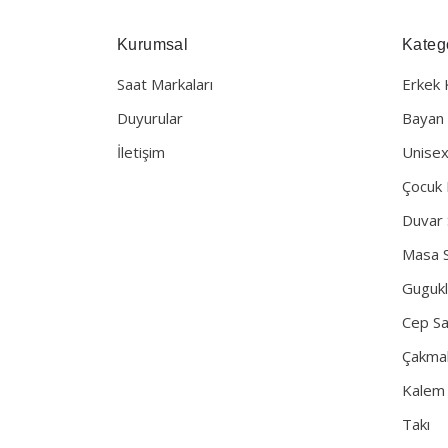
Kurumsal
Katego
Saat Markaları
Erkek 
Duyurular
Bayan 
İletişim
Unisex
Çocuk 
Duvar 
Masa S
Gugukl
Cep Sa
Çakma
Kalem
Takı