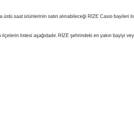
Marc Eckö
Techno Marine
 üstü saat ürünlerinin satın alınabileceği RİZE Casio bayileri list
Armani
Maurice Lacroix
Timberland
Michael Kors
Tissot
ilçelerin listesi aşağıdadır. RİZE şehrindeki en yakın bayiyi veya y
Momentus
Tommy Hilfiger
Nacar
Toy Watch
e Constant
Nautica
Versace
Nixon
Welder
OffShore
Zippo