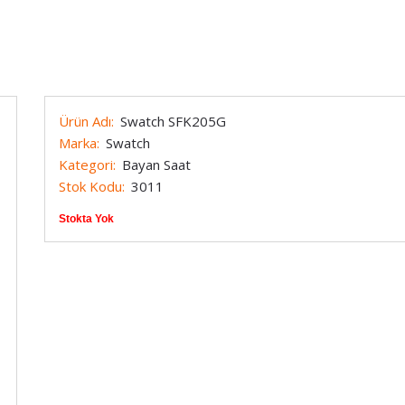
Marc Eckö
Techno Marine
Armani
Maurice Lacroix
Timberland
Michael Kors
Tissot
Ürün Adı:
Swatch SFK205G
Momentus
Tommy Hilfiger
Marka:
Swatch
Kategori:
Bayan Saat
Nacar
Toy Watch
Stok Kodu:
3011
e Constant
Nautica
Versace
Stokta Yok
Nixon
Welder
OffShore
Zippo