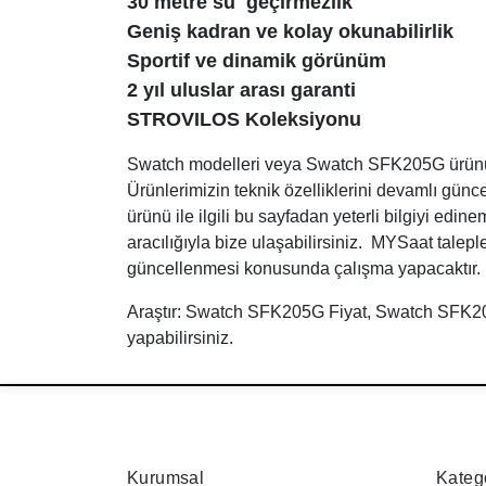
30 metre su geçirmezlik
Geniş kadran ve kolay okunabilirlik
Sportif ve dinamik görünüm
2 yıl uluslar arası garanti
STROVILOS Koleksiyonu
Swatch modelleri veya Swatch SFK205G ürünü ile
Ürünlerimizin teknik özelliklerini devamlı g
ürünü ile ilgili bu sayfadan yeterli bilgiyi edi
aracılığıyla bize ulaşabilirsiniz. MYSaat talepl
güncellenmesi konusunda çalışma yapacaktır.
Araştır: Swatch SFK205G Fiyat, Swatch SFK20
yapabilirsiniz.
Kurumsal
Katego