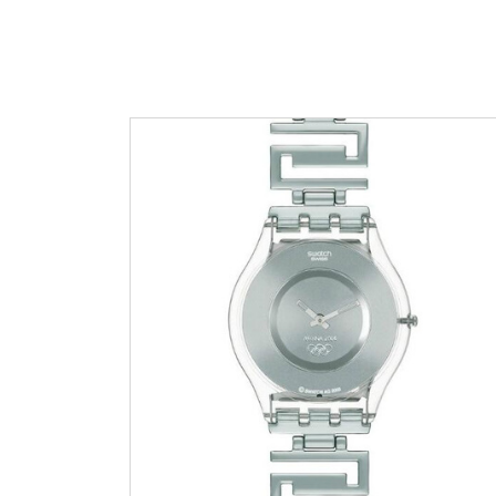
Edox
Emporio 
Escape
Esprit
Flik Flak
Frederiqu
Gucci
Guess