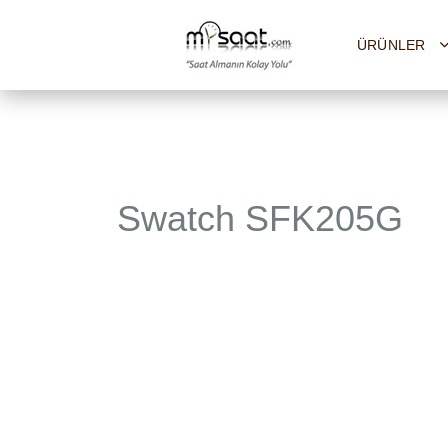
ÜRÜNLER
Fırsat Saa
Adidas
Burberry
Swatch SFK205G
Calvin Kl
Casio
Cerruti
Cross
DKNY
DolceGa