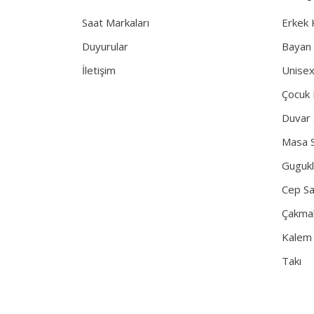
Saat Markaları
Erkek 
Duyurular
Bayan 
İletişim
Unisex
Çocuk 
Duvar 
Masa S
Gugukl
Cep Sa
Çakma
Kalem
Takı